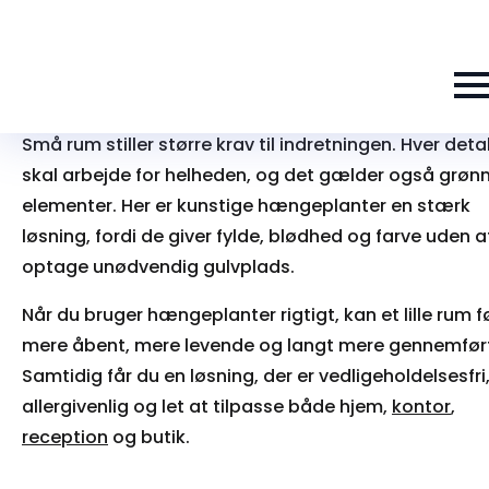
Guide: kunstige hængeplanter i små rum
Små rum stiller større krav til indretningen. Hver deta
skal arbejde for helheden, og det gælder også grøn
elementer. Her er kunstige hængeplanter en stærk
løsning, fordi de giver fylde, blødhed og farve uden a
optage unødvendig gulvplads.
Når du bruger hængeplanter rigtigt, kan et lille rum f
mere åbent, mere levende og langt mere gennemfør
Samtidig får du en løsning, der er vedligeholdelsesfri
allergivenlig og let at tilpasse både hjem,
kontor
,
reception
og butik.