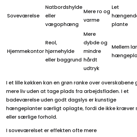
Natbordshylde
Let
Mere ro og
Soveværelse
eller
hængend
varme
vægophæng
plante
Mere
Reol,
dybde og
Mellem la
Hjemmekontor
hjørnehylde
mindre
hængepla
eller baggrund
hårdt
udtryk
I et lille køkken kan en grøn ranke over overskabene 
mere liv uden at tage plads fra arbejdsfladen. I et
badeværelse uden godt dagslys er kunstige
hængeplanter særligt oplagte, fordi de ikke kræver 
eller særlige forhold.
I soveværelset er effekten ofte mere