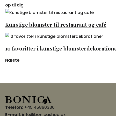
op til dig
Kunstige blomster til restaurant og café
10 favoritter i kunstige blomsterdekoration
Næste
Telefon
:
+45 45860330
E-mail
:
info@bonicashop.dk