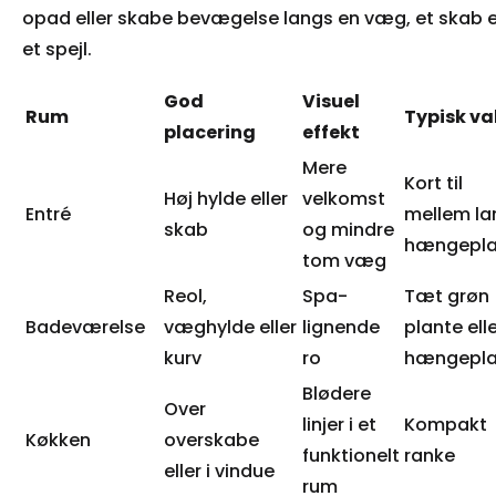
opad eller skabe bevægelse langs en væg, et skab e
et spejl.
God
Visuel
Rum
Typisk va
placering
effekt
Mere
Kort til
Høj hylde eller
velkomst
Entré
mellem la
skab
og mindre
hængepla
tom væg
Reol,
Spa-
Tæt grøn
Badeværelse
væghylde eller
lignende
plante ell
kurv
ro
hængepla
Blødere
Over
linjer i et
Kompakt
Køkken
overskabe
funktionelt
ranke
eller i vindue
rum