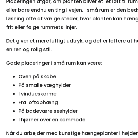
Placeringen afgør, om planten bliver et let løft til r
eller bare endnu en ting i vejen. I små rum er den bed
løsning ofte at vælge steder, hvor planten kan hæn
frit eller følge rummets linjer.
Det giver et mere luftigt udtryk, og det er lettere at 
en ren og rolig stil.
Gode placeringer i små rum kan være:
Oven på skabe
På smalle væghylder
I vindueskarme
Fra loftophæng
På badeværelseshylder
I hjørner over en kommode
Når du arbejder med kunstige hængeplanter i højden