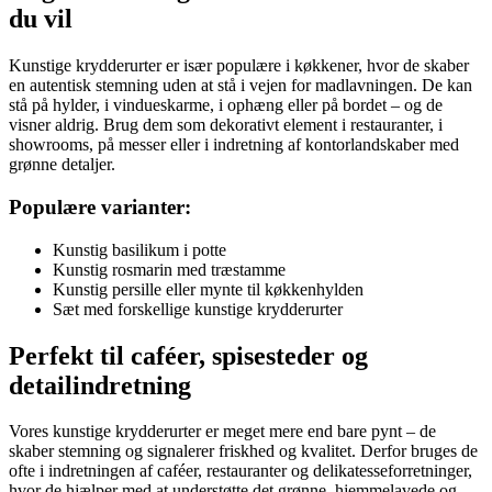
du vil
Kunstige krydderurter er især populære i køkkener, hvor de skaber
en autentisk stemning uden at stå i vejen for madlavningen. De kan
stå på hylder, i vindueskarme, i ophæng eller på bordet – og de
visner aldrig. Brug dem som dekorativt element i restauranter, i
showrooms, på messer eller i indretning af kontorlandskaber med
grønne detaljer.
Populære varianter:
Kunstig basilikum i potte
Kunstig rosmarin med træstamme
Kunstig persille eller mynte til køkkenhylden
Sæt med forskellige kunstige krydderurter
Perfekt til caféer, spisesteder og
detailindretning
Vores kunstige krydderurter er meget mere end bare pynt – de
skaber stemning og signalerer friskhed og kvalitet. Derfor bruges de
ofte i indretningen af caféer, restauranter og delikatesseforretninger,
hvor de hjælper med at understøtte det grønne, hjemmelavede og