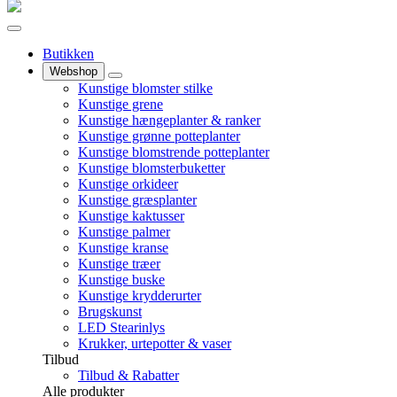
Butikken
Webshop
Kunstige blomster stilke
Kunstige grene
Kunstige hængeplanter & ranker
Kunstige grønne potteplanter
Kunstige blomstrende potteplanter
Kunstige blomsterbuketter
Kunstige orkideer
Kunstige græsplanter
Kunstige kaktusser
Kunstige palmer
Kunstige kranse
Kunstige træer
Kunstige buske
Kunstige krydderurter
Brugskunst
LED Stearinlys
Krukker, urtepotter & vaser
Tilbud
Tilbud & Rabatter
Alle produkter