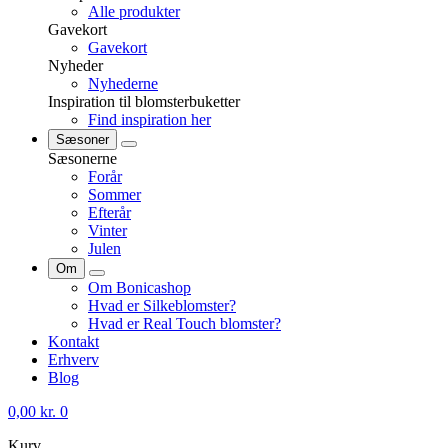
Alle produkter
Gavekort
Gavekort
Nyheder
Nyhederne
Inspiration til blomsterbuketter
Find inspiration her
Sæsoner
Sæsonerne
Forår
Sommer
Efterår
Vinter
Julen
Om
Om Bonicashop
Hvad er Silkeblomster?
Hvad er Real Touch blomster?
Kontakt
Erhverv
Blog
0,00
kr.
0
Kurv