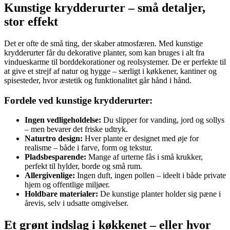
Kunstige krydderurter – små detaljer,
stor effekt
Det er ofte de små ting, der skaber atmosfæren. Med kunstige
krydderurter får du dekorative planter, som kan bruges i alt fra
vindueskarme til borddekorationer og reolsystemer. De er perfekte til
at give et strejf af natur og hygge – særligt i køkkener, kantiner og
spisesteder, hvor æstetik og funktionalitet går hånd i hånd.
Fordele ved kunstige krydderurter:
Ingen vedligeholdelse:
Du slipper for vanding, jord og sollys
– men bevarer det friske udtryk.
Naturtro design:
Hver plante er designet med øje for
realisme – både i farve, form og tekstur.
Pladsbesparende:
Mange af urterne fås i små krukker,
perfekt til hylder, borde og små rum.
Allergivenlige:
Ingen duft, ingen pollen – ideelt i både private
hjem og offentlige miljøer.
Holdbare materialer:
De kunstige planter holder sig pæne i
årevis, selv i udsatte omgivelser.
Et grønt indslag i køkkenet – eller hvor