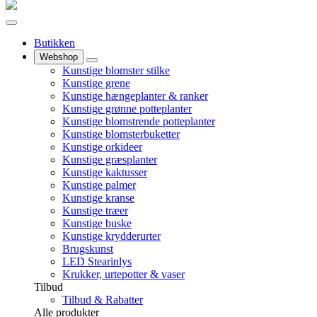
Butikken
Webshop
Kunstige blomster stilke
Kunstige grene
Kunstige hængeplanter & ranker
Kunstige grønne potteplanter
Kunstige blomstrende potteplanter
Kunstige blomsterbuketter
Kunstige orkideer
Kunstige græsplanter
Kunstige kaktusser
Kunstige palmer
Kunstige kranse
Kunstige træer
Kunstige buske
Kunstige krydderurter
Brugskunst
LED Stearinlys
Krukker, urtepotter & vaser
Tilbud
Tilbud & Rabatter
Alle produkter