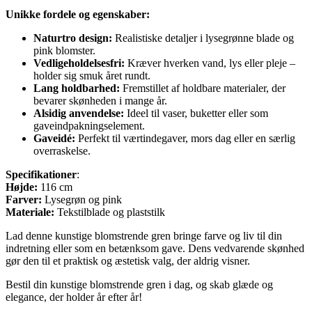
Unikke fordele og egenskaber:
Naturtro design:
Realistiske detaljer i lysegrønne blade og
pink blomster.
Vedligeholdelsesfri:
Kræver hverken vand, lys eller pleje –
holder sig smuk året rundt.
Lang holdbarhed:
Fremstillet af holdbare materialer, der
bevarer skønheden i mange år.
Alsidig anvendelse:
Ideel til vaser, buketter eller som
gaveindpakningselement.
Gaveidé:
Perfekt til værtindegaver, mors dag eller en særlig
overraskelse.
Specifikationer
:
Højde:
116 cm
Farver:
Lysegrøn og pink
Materiale:
Tekstilblade og plaststilk
Lad denne kunstige blomstrende gren bringe farve og liv til din
indretning eller som en betænksom gave. Dens vedvarende skønhed
gør den til et praktisk og æstetisk valg, der aldrig visner.
Bestil din kunstige blomstrende gren i dag, og skab glæde og
elegance, der holder år efter år!