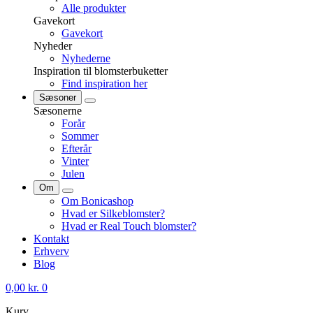
Alle produkter
Gavekort
Gavekort
Nyheder
Nyhederne
Inspiration til blomsterbuketter
Find inspiration her
Sæsoner
Sæsonerne
Forår
Sommer
Efterår
Vinter
Julen
Om
Om Bonicashop
Hvad er Silkeblomster?
Hvad er Real Touch blomster?
Kontakt
Erhverv
Blog
0,00
kr.
0
Kurv