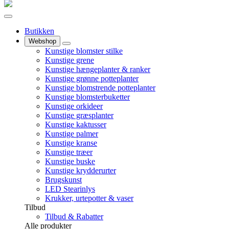
Butikken
Webshop
Kunstige blomster stilke
Kunstige grene
Kunstige hængeplanter & ranker
Kunstige grønne potteplanter
Kunstige blomstrende potteplanter
Kunstige blomsterbuketter
Kunstige orkideer
Kunstige græsplanter
Kunstige kaktusser
Kunstige palmer
Kunstige kranse
Kunstige træer
Kunstige buske
Kunstige krydderurter
Brugskunst
LED Stearinlys
Krukker, urtepotter & vaser
Tilbud
Tilbud & Rabatter
Alle produkter