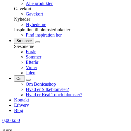
Alle produkter
Gavekort
Gavekort
Nyheder
Nyhederne
Inspiration til blomsterbuketter
Find inspiration her
Sæsoner
Sæsonerne
Forår
Sommer
Efterår
Vinter
Julen
Om
Om Bonicashop
Hvad er Silkeblomster?
Hvad er Real Touch blomster?
Kontakt
Erhverv
Blog
0,00
kr.
0
Kurv