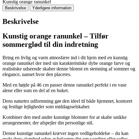
Kunstig orange ranunkel
Beskrivelse
Yderligere information
Beskrivelse
Kunstig orange ranunkel – Tilfør
sommerglød til din indretning
Bring en livlig og varm atmosfære ind i dit hjem med en kunstig
orange ranunkel der med sin karakteristiske dybe orange farve og
realistiske udseende skaber denne blomst en stemning af sommer og
elegance, uanset hvor den placeres.
Med en højde på 46 cm passer denne ranunkel perfekt i en vase
alene eller som en del af en buket.
Dens naturtro udformning gør den ideel til både hjemmet, kontoret
og festlige lejligheder som middagsselskaber.
Kombiner den med andre kunstige blomster for at skabe unikke
arrangementer, der afspejler din personlige stil.
Denne kunstige ranunkel kræver ingen vedligeholdelse – du kan
nyde dens skønhed uden at bekymre dig om vanding eller sollys.