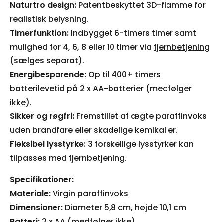
Naturtro design:
Patentbeskyttet 3D-flamme for
realistisk belysning.
Timerfunktion:
Indbygget 6-timers timer samt
mulighed for 4, 6, 8 eller 10 timer via
fjernbetjening
(sælges separat).
Energibesparende:
Op til 400+ timers
batterilevetid på 2 x AA-batterier (medfølger
ikke).
Sikker og røgfri:
Fremstillet af ægte paraffinvoks
uden brandfare eller skadelige kemikalier.
Fleksibel lysstyrke:
3 forskellige lysstyrker kan
tilpasses med fjernbetjening.
Specifikationer:
Materiale:
Virgin paraffinvoks
Dimensioner:
Diameter 5,8 cm, højde 10,1 cm
Batteri:
2 x AA (medfølger ikke)