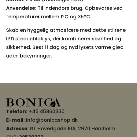
Anvendelse:
Til indendørs brug. Opbevares ved
temperaturer mellem 1°C og 35°C
Skab en hyggelig atmosfære med dette stilrene
LED stearinbloklys, der kombinerer skønhed og
sikkerhed. Bestil i dag og nyd lysets varme glød
uden bekymringer.
Telefon
:
+45 45860330
E-mail
:
info@bonicashop.dk
Adresse
:
Gl. Hovedgade 10A, 2970 Hørsholm