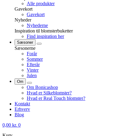
Alle produkter
Gavekort
Gavekort
Nyheder
Nyhederne
Inspiration til blomsterbuketter
Find inspiration her
Sæsoner
Sæsonerne
Forår
Sommer
Efterår
Vinter
Julen
Om
Om Bonicashop
Hvad er Silkeblomster?
Hvad er Real Touch blomster?
Kontakt
Erhverv
Blog
0,00
kr.
0
Kurv