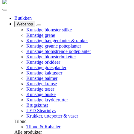
Butikken
Webshop
Kunstige blomster stilke
Kunstige grene
Kunstige hængeplanter & ranker
Kunstige grønne potteplanter
Kunstige blomstrende potteplanter
Kunstige blomsterbuketter
Kunstige orkideer
Kunstige græsplanter
Kunstige kaktusser
Kunstige palmer
Kunstige kranse
Kunstige træer
Kunstige buske
Kunstige krydderurter
Brugskunst
LED Stearinlys
Krukker, urtepotter & vaser
Tilbud
Tilbud & Rabatter
Alle produkter