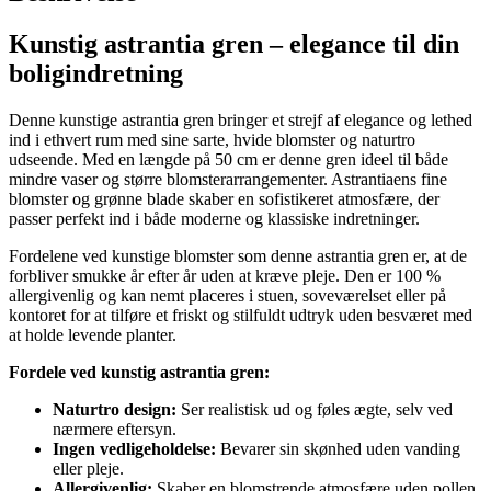
Kunstig astrantia gren – elegance til din
boligindretning
Denne kunstige astrantia gren bringer et strejf af elegance og lethed
ind i ethvert rum med sine sarte, hvide blomster og naturtro
udseende. Med en længde på 50 cm er denne gren ideel til både
mindre vaser og større blomsterarrangementer. Astrantiaens fine
blomster og grønne blade skaber en sofistikeret atmosfære, der
passer perfekt ind i både moderne og klassiske indretninger.
Fordelene ved kunstige blomster som denne astrantia gren er, at de
forbliver smukke år efter år uden at kræve pleje. Den er 100 %
allergivenlig og kan nemt placeres i stuen, soveværelset eller på
kontoret for at tilføre et friskt og stilfuldt udtryk uden besværet med
at holde levende planter.
Fordele ved kunstig astrantia gren:
Naturtro design:
Ser realistisk ud og føles ægte, selv ved
nærmere eftersyn.
Ingen vedligeholdelse:
Bevarer sin skønhed uden vanding
eller pleje.
Allergivenlig:
Skaber en blomstrende atmosfære uden pollen.