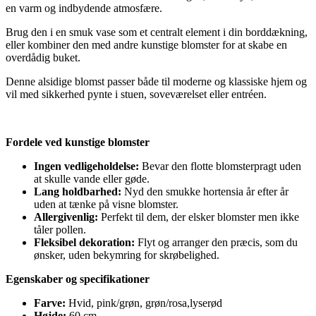
en varm og indbydende atmosfære.
Brug den i en smuk vase som et centralt element i din borddækning,
eller kombiner den med andre kunstige blomster for at skabe en
overdådig buket.
Denne alsidige blomst passer både til moderne og klassiske hjem og
vil med sikkerhed pynte i stuen, soveværelset eller entréen.
Fordele ved kunstige blomster
Ingen vedligeholdelse:
Bevar den flotte blomsterpragt uden
at skulle vande eller gøde.
Lang holdbarhed:
Nyd den smukke hortensia år efter år
uden at tænke på visne blomster.
Allergivenlig:
Perfekt til dem, der elsker blomster men ikke
tåler pollen.
Fleksibel dekoration:
Flyt og arranger den præcis, som du
ønsker, uden bekymring for skrøbelighed.
Egenskaber og specifikationer
Farve:
Hvid, pink/grøn, grøn/rosa,lyserød
Højde:
60 cm