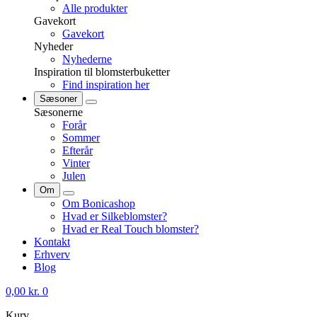
Alle produkter
Gavekort
Gavekort
Nyheder
Nyhederne
Inspiration til blomsterbuketter
Find inspiration her
Sæsoner
Sæsonerne
Forår
Sommer
Efterår
Vinter
Julen
Om
Om Bonicashop
Hvad er Silkeblomster?
Hvad er Real Touch blomster?
Kontakt
Erhverv
Blog
0,00
kr.
0
Kurv