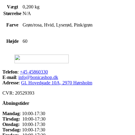
Vægt
0,200 kg
Størrelse
N/A
Farve
Grøn/rosa, Hvid, Lyserød, Pink/grøn
Højde
60
Telefon
:
+45 45860330
E-mail
:
info@bonicashop.dk
Adresse
:
Gl. Hovedgade 10A, 2970 Hørsholm
CVR: 20529393
Åbningstider
Mandag
: 10:00-17:30
Tirsdag:
10:00-17:30
Onsdag:
10:00-17:30
Torsdag:
10:00-17:30