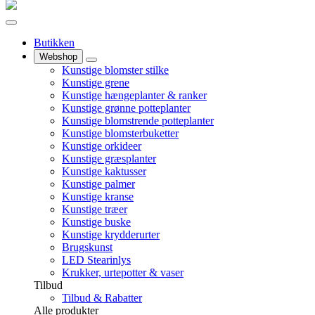
Butikken
Webshop
Kunstige blomster stilke
Kunstige grene
Kunstige hængeplanter & ranker
Kunstige grønne potteplanter
Kunstige blomstrende potteplanter
Kunstige blomsterbuketter
Kunstige orkideer
Kunstige græsplanter
Kunstige kaktusser
Kunstige palmer
Kunstige kranse
Kunstige træer
Kunstige buske
Kunstige krydderurter
Brugskunst
LED Stearinlys
Krukker, urtepotter & vaser
Tilbud
Tilbud & Rabatter
Alle produkter