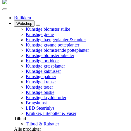
Butikken
Webshop
Kunstige blomster stilke
Kunstige grene
Kunstige hængeplanter & ranker
Kunstige grønne potteplanter
Kunstige blomstrende potteplanter
Kunstige blomsterbuketter
Kunstige orkideer
Kunstige græsplanter
Kunstige kaktusser
Kunstige palmer
Kunstige kranse
Kunstige træer
Kunstige buske
Kunstige krydderurter
Brugskunst
LED Stearinlys
Krukker, urtepotter & vaser
Tilbud
Tilbud & Rabatter
Alle produkter