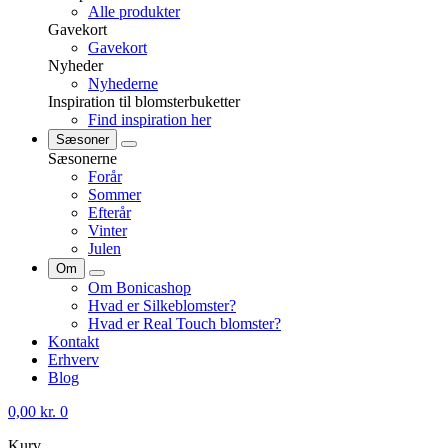
Alle produkter
Gavekort
Gavekort
Nyheder
Nyhederne
Inspiration til blomsterbuketter
Find inspiration her
Sæsoner
Sæsonerne
Forår
Sommer
Efterår
Vinter
Julen
Om
Om Bonicashop
Hvad er Silkeblomster?
Hvad er Real Touch blomster?
Kontakt
Erhverv
Blog
0,00
kr.
0
Kurv