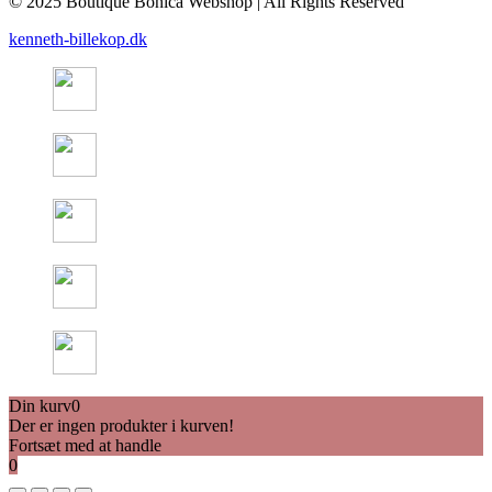
© 2025 Boutique Bonica Webshop | All Rights Reserved
kenneth-billekop.dk
Din kurv
0
Der er ingen produkter i kurven!
Fortsæt med at handle
0