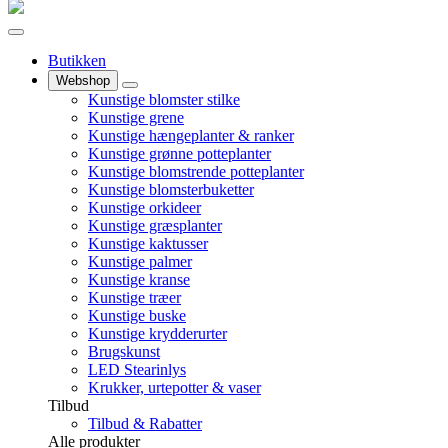
Butikken
Webshop
Kunstige blomster stilke
Kunstige grene
Kunstige hængeplanter & ranker
Kunstige grønne potteplanter
Kunstige blomstrende potteplanter
Kunstige blomsterbuketter
Kunstige orkideer
Kunstige græsplanter
Kunstige kaktusser
Kunstige palmer
Kunstige kranse
Kunstige træer
Kunstige buske
Kunstige krydderurter
Brugskunst
LED Stearinlys
Krukker, urtepotter & vaser
Tilbud
Tilbud & Rabatter
Alle produkter