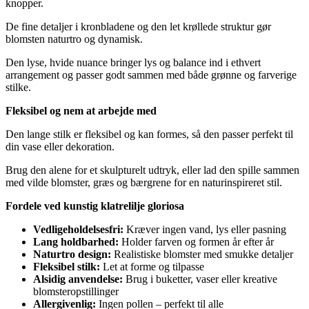
knopper.
De fine detaljer i kronbladene og den let krøllede struktur gør
blomsten naturtro og dynamisk.
Den lyse, hvide nuance bringer lys og balance ind i ethvert
arrangement og passer godt sammen med både grønne og farverige
stilke.
Fleksibel og nem at arbejde med
Den lange stilk er fleksibel og kan formes, så den passer perfekt til
din vase eller dekoration.
Brug den alene for et skulpturelt udtryk, eller lad den spille sammen
med vilde blomster, græs og bærgrene for en naturinspireret stil.
Fordele ved kunstig klatrelilje gloriosa
Vedligeholdelsesfri:
Kræver ingen vand, lys eller pasning
Lang holdbarhed:
Holder farven og formen år efter år
Naturtro design:
Realistiske blomster med smukke detaljer
Fleksibel stilk:
Let at forme og tilpasse
Alsidig anvendelse:
Brug i buketter, vaser eller kreative
blomsteropstillinger
Allergivenlig:
Ingen pollen – perfekt til alle