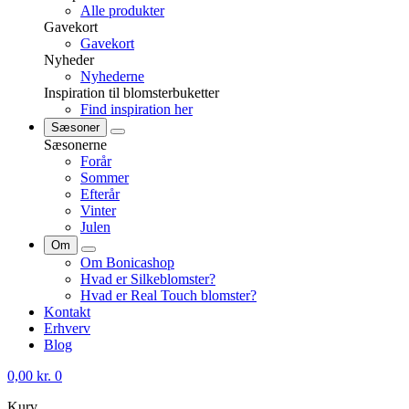
Alle produkter
Gavekort
Gavekort
Nyheder
Nyhederne
Inspiration til blomsterbuketter
Find inspiration her
Sæsoner
Sæsonerne
Forår
Sommer
Efterår
Vinter
Julen
Om
Om Bonicashop
Hvad er Silkeblomster?
Hvad er Real Touch blomster?
Kontakt
Erhverv
Blog
0,00
kr.
0
Kurv