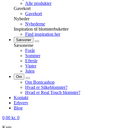
Alle produkter
Gavekort
Gavekort
Nyheder
Nyhederne
Inspiration til blomsterbuketter
Find inspiration her
Sæsoner
Sæsonerne
Forår
Sommer
Efterår
Vinter
Julen
Om
Om Bonicashop
Hvad er Silkeblomster?
Hvad er Real Touch blomster?
Kontakt
Erhverv
Blog
0,00
kr.
0
Kurv