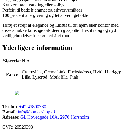
Kræver ingen vanding eller sollys
Perfekt til både hjemmet og erhvervsmiljøer
100 procent allergivenlig og let at vedligeholde
Tilføj et strejf af elegance og luksus til dit hjem eller kontor med
disse smukke kunstige orkideer i glaspotte. Bestil i dag og nyd
vedligeholdelsesfri skønhed året rundt.
Yderligere information
Størrelse
N/A
Creme/lilla, Creme/pink, Fuchsia/rosa, Hvid, Hvid/grøn,
Farve
Lilla, Lyserød, Mørk lilla, Pink
Telefon
:
+45 45860330
E-mail
:
info@bonicashop.dk
Adresse
:
Gl. Hovedgade 10A, 2970 Hørsholm
CVR: 20529393