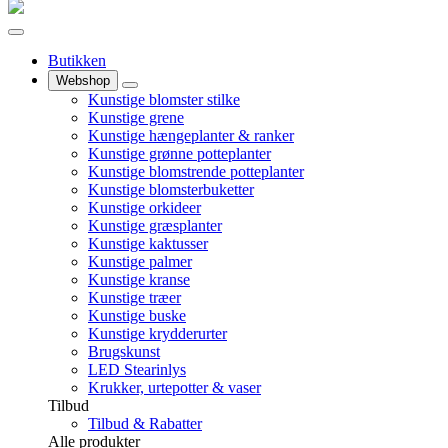
Butikken
Webshop
Kunstige blomster stilke
Kunstige grene
Kunstige hængeplanter & ranker
Kunstige grønne potteplanter
Kunstige blomstrende potteplanter
Kunstige blomsterbuketter
Kunstige orkideer
Kunstige græsplanter
Kunstige kaktusser
Kunstige palmer
Kunstige kranse
Kunstige træer
Kunstige buske
Kunstige krydderurter
Brugskunst
LED Stearinlys
Krukker, urtepotter & vaser
Tilbud
Tilbud & Rabatter
Alle produkter