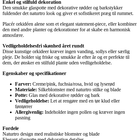
Enkel og stilfuld dekoration
Den smukke glaspotte med dekorative rødder og barkstykker
fuldender det naturtro look og giver et sofistikeret præg til rummet.
Placér orkidéen alene som et elegant statement-piece, eller kombiner
den med andre planter og dekorationer for at skabe en harmonisk
atmosfære.
Vedligeholdelsesfri skønhed året rundt
Disse kunstige orkideer kræver ingen vanding, sollys eller særlig
pleje. De holder sig friske og smukke år efter år og er perfekte til
dem, der ønsker en stilfuld plante uden vedligeholdelse.
Egenskaber og specifikationer
Farver:
Creme/pink, fuchsia/rosa, hvid og lyserød
Materiale:
Silkeblomster med naturtro stilke og blade
Potte:
Glas med dekorative rødder og bark
Vedligeholdelse:
Let at rengøre med en tør klud eller
føntørrer
Allergivenlig:
Indeholder ingen pollen og kræver ingen
pasning
Fordele
Naturtro design med realistiske blomster og blade
Elegant glaspotte med dekorative detaljer