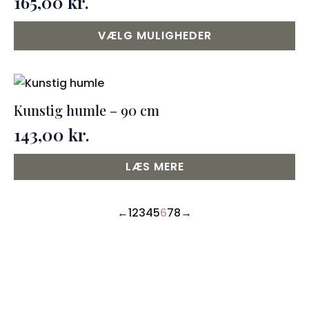
165,00
kr.
Dette
VÆLG MULIGHEDER
vare
har
flere
varianter.
Kunstig humle – 90 cm
Mulighederne
143,00
kr.
kan
vælges
LÆS MERE
på
varesiden
←
1
2
3
4
5
6
7
8
→