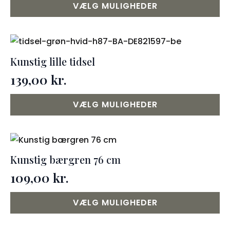
Dette
VÆLG MULIGHEDER
vare
har
flere
varianter.
Kunstig lille tidsel
Mulighederne
139,00
kr.
kan
Dette
vælges
VÆLG MULIGHEDER
vare
på
har
varesiden
flere
varianter.
Kunstig bærgren 76 cm
Mulighederne
109,00
kr.
kan
Dette
vælges
VÆLG MULIGHEDER
vare
på
har
varesiden