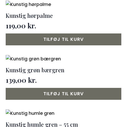
flere
varianter.
Kunstig hørpalme
Mulighederne
119,00
kr.
kan
vælges
TILFØJ TIL KURV
på
varesiden
Kunstig grøn bærgren
139,00
kr.
TILFØJ TIL KURV
Kunstig humle gren – 55 cm