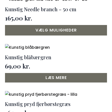
Kunstig Needle branch – 50 cm
165,00
kr.
Dette
VÆLG MULIGHEDER
vare
har
flere
varianter.
Kunstig blåbærgren
Mulighederne
69,00
kr.
kan
vælges
LÆS MERE
på
varesiden
Kunstig pryd fjerbørstegræs