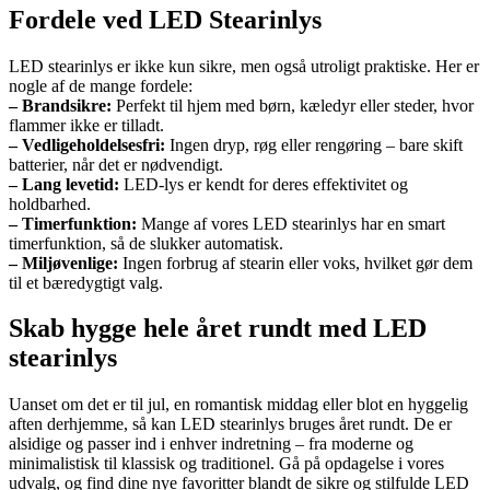
Fordele ved LED Stearinlys
LED stearinlys er ikke kun sikre, men også utroligt praktiske. Her er
nogle af de mange fordele:
– Brandsikre:
Perfekt til hjem med børn, kæledyr eller steder, hvor
flammer ikke er tilladt.
– Vedligeholdelsesfri:
Ingen dryp, røg eller rengøring – bare skift
batterier, når det er nødvendigt.
– Lang levetid:
LED-lys er kendt for deres effektivitet og
holdbarhed.
– Timerfunktion:
Mange af vores LED stearinlys har en smart
timerfunktion, så de slukker automatisk.
– Miljøvenlige:
Ingen forbrug af stearin eller voks, hvilket gør dem
til et bæredygtigt valg.
Skab hygge hele året rundt med LED
stearinlys
Uanset om det er til jul, en romantisk middag eller blot en hyggelig
aften derhjemme, så kan LED stearinlys bruges året rundt. De er
alsidige og passer ind i enhver indretning – fra moderne og
minimalistisk til klassisk og traditionel. Gå på opdagelse i vores
udvalg, og find dine nye favoritter blandt de sikre og stilfulde LED