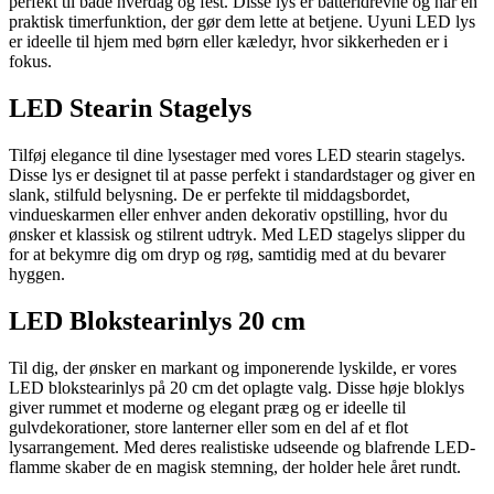
perfekt til både hverdag og fest. Disse lys er batteridrevne og har en
praktisk timerfunktion, der gør dem lette at betjene. Uyuni LED lys
er ideelle til hjem med børn eller kæledyr, hvor sikkerheden er i
fokus.
LED Stearin Stagelys
Tilføj elegance til dine lysestager med vores LED stearin stagelys.
Disse lys er designet til at passe perfekt i standardstager og giver en
slank, stilfuld belysning. De er perfekte til middagsbordet,
vindueskarmen eller enhver anden dekorativ opstilling, hvor du
ønsker et klassisk og stilrent udtryk. Med LED stagelys slipper du
for at bekymre dig om dryp og røg, samtidig med at du bevarer
hyggen.
LED Blokstearinlys 20 cm
Til dig, der ønsker en markant og imponerende lyskilde, er vores
LED blokstearinlys på 20 cm det oplagte valg. Disse høje bloklys
giver rummet et moderne og elegant præg og er ideelle til
gulvdekorationer, store lanterner eller som en del af et flot
lysarrangement. Med deres realistiske udseende og blafrende LED-
flamme skaber de en magisk stemning, der holder hele året rundt.