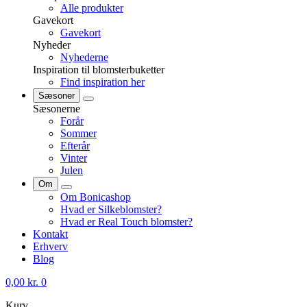
Alle produkter
Gavekort
Gavekort
Nyheder
Nyhederne
Inspiration til blomsterbuketter
Find inspiration her
Sæsoner
Sæsonerne
Forår
Sommer
Efterår
Vinter
Julen
Om
Om Bonicashop
Hvad er Silkeblomster?
Hvad er Real Touch blomster?
Kontakt
Erhverv
Blog
0,00
kr.
0
Kurv