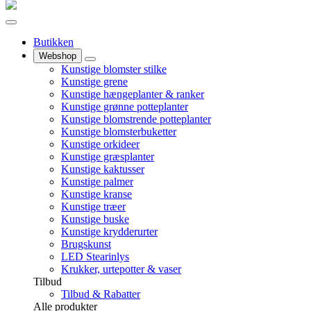
Butikken
Webshop
Kunstige blomster stilke
Kunstige grene
Kunstige hængeplanter & ranker
Kunstige grønne potteplanter
Kunstige blomstrende potteplanter
Kunstige blomsterbuketter
Kunstige orkideer
Kunstige græsplanter
Kunstige kaktusser
Kunstige palmer
Kunstige kranse
Kunstige træer
Kunstige buske
Kunstige krydderurter
Brugskunst
LED Stearinlys
Krukker, urtepotter & vaser
Tilbud
Tilbud & Rabatter
Alle produkter