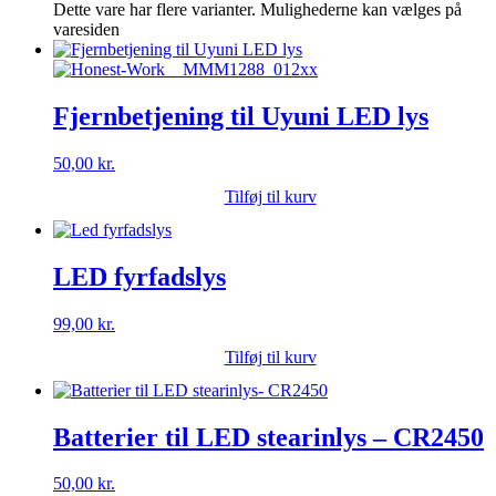
Dette vare har flere varianter. Mulighederne kan vælges på
varesiden
Fjernbetjening til Uyuni LED lys
50,00
kr.
Tilføj til kurv
LED fyrfadslys
99,00
kr.
Tilføj til kurv
Batterier til LED stearinlys – CR2450
50,00
kr.