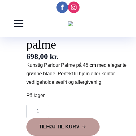
Kunstig Parlour
palme
698,00
kr.
Kunstig Parlour Palme på 45 cm med elegante
grønne blade. Perfekt til hjem eller kontor –
vedligeholdelsesfri og allergivenlig.
På lager
Kunstig
Parlour
palme
antal
TILFØJ TIL KURV