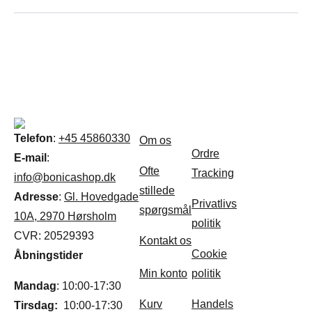
Om Bonica
Kunde
Nyhedsbrev
service
Telefon
:
+45 45860330
Om os
Ordre
E-mail
:
Ofte
Tracking
info@bonicashop.dk
stillede
Adresse
:
Gl. Hovedgade
Privatlivs
spørgsmål
10A, 2970 Hørsholm
politik
CVR: 20529393
Kontakt os
Cookie
Åbningstider
Links
Min konto
politik
Mandag
: 10:00-17:30
Kurv
Handels
Tirsdag:
10:00-17:30